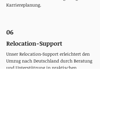
Karriereplanung.
06
Relocation-Support
Unser Relocation-Support erleichtert den
Umzug nach Deutschland durch Beratung
und Unterstützung in praktischen
Angelegenheiten, wie Wohnungssuche,
Anmeldung bei Behörden und
Eingewöhnung in das neue Umfeld. Diese
Dienstleistung zielt darauf ab, den
Übergang für internationale Fachkräfte und
ihre Familien so reibungslos wie möglich
zu gestalten.