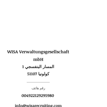
إلكترونيًا أو اتصل بنا مباشرة لمعرفة المزيد حول
خدماتنا وكيف يمكننا مساعدتك في تحقيق
أهدافك المهنية.
نحن نتطلع إلى الاستماع إليك والتخطيط للخطوة
التالية معًا.
WISA Verwaltungsgesellschaft
mbH
المسار البنفسجي 1
51107 كولونيا
رقم هاتف
004922129295980
info@wisarecruiting.com